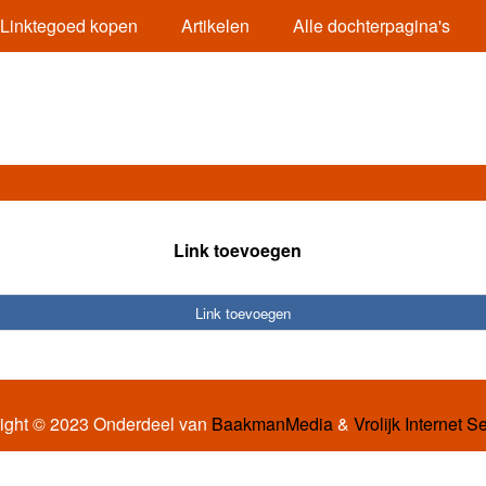
Linktegoed kopen
Artikelen
Alle dochterpagina's
Link toevoegen
Link toevoegen
ight © 2023 Onderdeel van
BaakmanMedia
&
Vrolijk Internet S